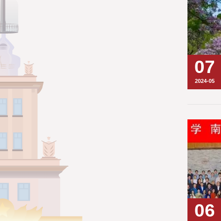
07
2024-05
06