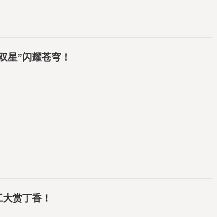
双星”闪耀苍穹！
工大赏丁香！